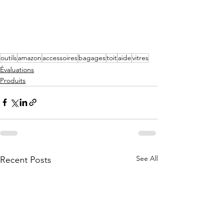
outils
amazon
accessoires
bagages
toit
aide
vitres
Évaluations
Produits
See All
Recent Posts