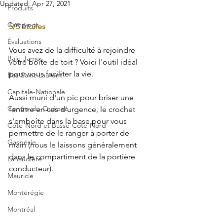
Updated:
Apr 27, 2021
Produits
Campings
5/5 étoiles
Évaluations
Vous avez de la difficulté à rejoindre 
Baie-James
votre boîte de toit ? Voici l'outil idéal 
pour vous faciliter la vie. 
Bas-Saint-Laurent
Capitale-Nationale
Aussi muni d'un pic pour briser une 
Centre-du-Québec
fenêtre en cas d'urgence, le crochet 
s'emboîte dans la base pour vous 
Côte-Nord et Basse-Côte-Nord
permettre de le ranger à porter de 
Gaspésie
main (nous le laissons généralement 
dans le compartiment de la portière 
Lanaudière
conducteur). 
Mauricie
Montérégie
Montréal