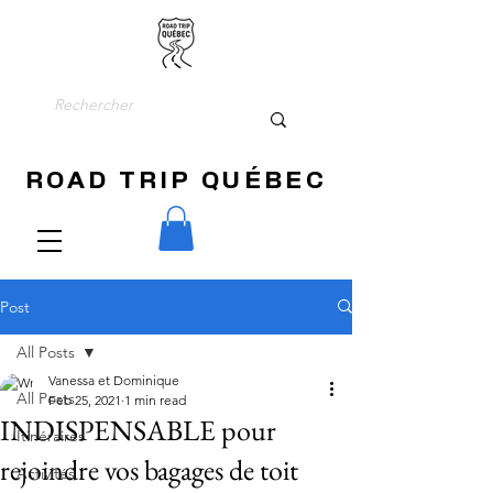
ROAD TRIP QUÉBEC
Post
All Posts
Vanessa et Dominique
All Posts
Feb 25, 2021
1 min read
INDISPENSABLE pour
Itinéraires
rejoindre vos bagages de toit
Activités