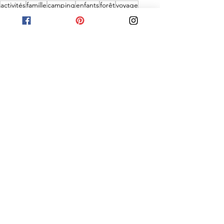
activités
famille
camping
enfants
forêt
voyage
voiture
tente
road trip
pique-nique
plage
pêche
fleuve st-laurent
rimouski
lac
roches
bas-st-laurent
pluie
soleil
Journal de bord
Bas-Saint-Laurent
See All
Recent Posts