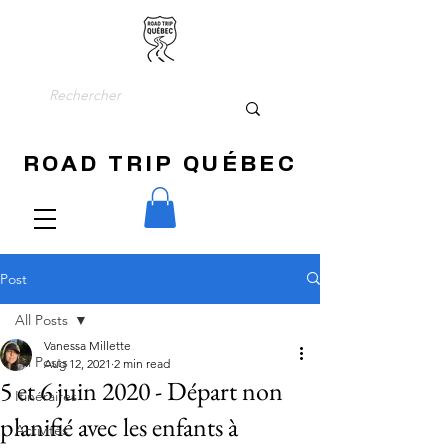
ROAD TRIP QUÉBEC
Post
All Posts
Vanessa Millette
All Posts
Aug 12, 2021
2 min read
5 et 6 juin 2020 - Départ non
Itinéraires
planifié avec les enfants à
Activités