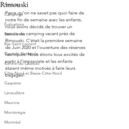
Rimouski
Produits
Parce qu'on ne savait pas quoi faire de 
Campings
notre fin de semaine avec les enfants, 
Évaluations
nous avons décidé de trouver un 
terrain de camping vacant près de 
Baie-James
Rimouski. C'était la première semaine 
Bas-Saint-Laurent
de Juin 2020 et l'ouverture des réserves 
Capitale-Nationale
fauniques. Nous étions tous excités de 
partir à l'improviste et les enfants 
Centre-du-Québec
étaient même motivés à faire leurs 
Côte-Nord et Basse-Côte-Nord
bagages!
Gaspésie
Lanaudière
Mauricie
Montérégie
Montréal