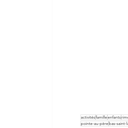
activités
famille
enfants
rim
pointe-au-père
bas-saint-