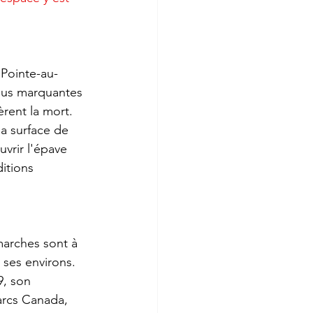
 Pointe-au-
plus marquantes 
rent la mort. 
a surface de 
vrir l'épave 
itions 
arches sont à 
 ses environs. 
9, son 
arcs Canada, 