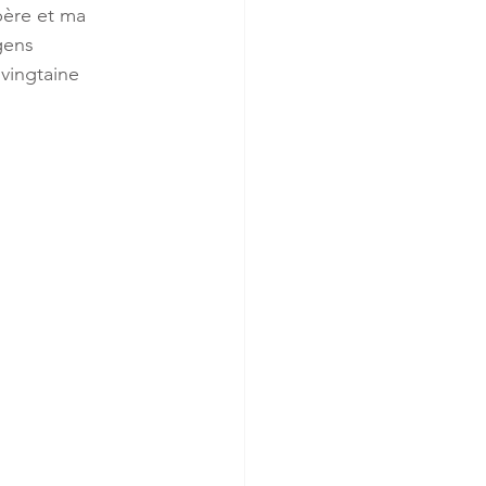
père et ma 
gens 
vingtaine 