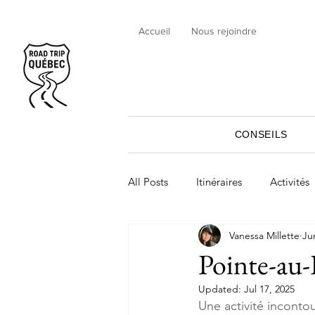
Accueil
Nous rejoindre
CONSEILS
All Posts
Itinéraires
Activités
Vanessa Millette
Ju
Capitale-Nationale
Centre-
Pointe-au-
Updated:
Jul 17, 2025
Mauricie
Montérégie
M
Une activité incontou