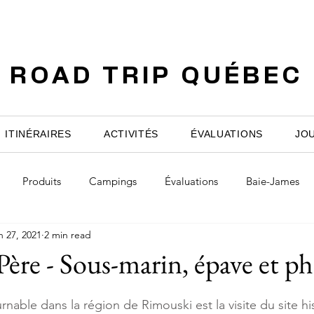
ROAD TRIP QUÉBEC
ITINÉRAIRES
ACTIVITÉS
ÉVALUATIONS
JO
Produits
Campings
Évaluations
Baie-James
n 27, 2021
2 min read
du-Québec
Côte-Nord et Basse-Côte-Nord
Gaspésie
Père - Sous-marin, épave et ph
ontréal
Saguenay-Lac-Saint-Jean
Produits
Conseils
rnable dans la région de Rimouski est la visite du site hi