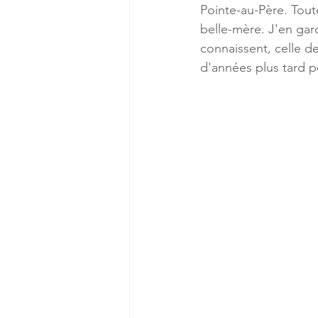
Pointe-au-Père. Toute
belle-mère. J'en gar
Outaouais
Estrie
Chaud
connaissent, celle d
d'années plus tard p