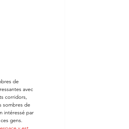
mbres de 
éressantes avec 
s corridors, 
ces sombres de 
 intéressé par 
 ces gens. 
'espace y est 