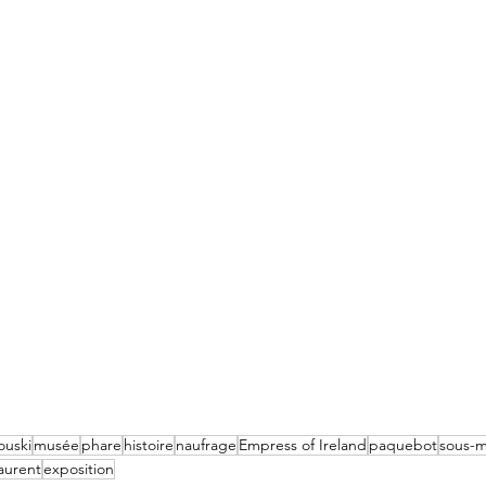
ouski
musée
phare
histoire
naufrage
Empress of Ireland
paquebot
sous-m
laurent
exposition