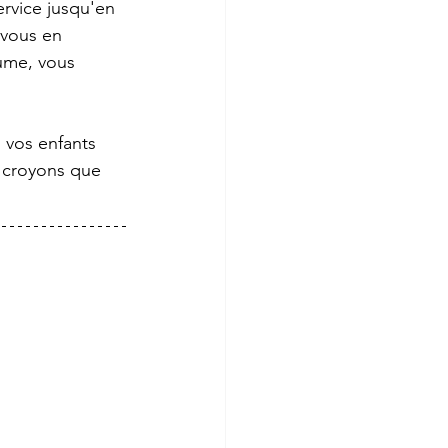
ervice jusqu'en 
vous en 
ume, vous 
 vos enfants 
s croyons que 