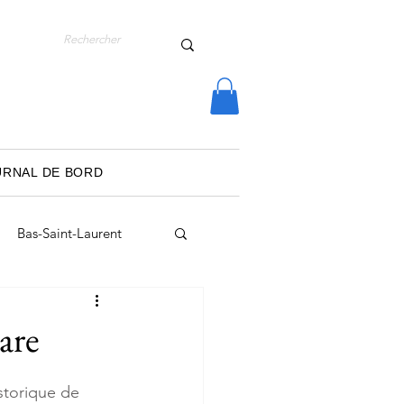
URNAL DE BORD
Bas-Saint-Laurent
Lanaudière
are
Journal de bord
storique de 