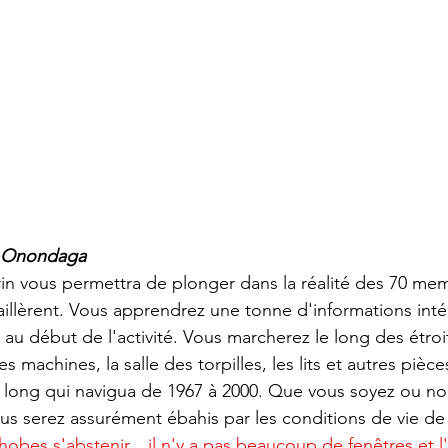
Onondaga
rin vous permettra de plonger dans la réalité des 70 me
vaillèrent. Vous apprendrez une tonne d'informations int
 au début de l'activité. Vous marcherez le long des étroit
es machines, la salle des torpilles, les lits et autres piè
long qui navigua de 1967 à 2000. Que vous soyez ou non
ous serez assurément ébahis par les conditions de vie de
hobes s'abstenir... il n'y a pas beaucoup de fenêtres et l