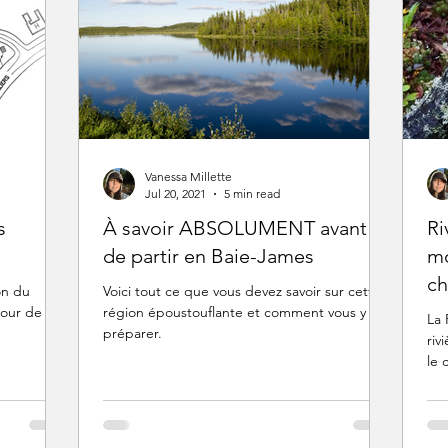
Vanessa Millette
Jul 20, 2021
5 min read
s
À savoir ABSOLUMENT avant
Ri
de partir en Baie-James
mo
c
on du
Voici tout ce que vous devez savoir sur cette
jour de 5
région époustouflante et comment vous y
La 
préparer.
riv
le 