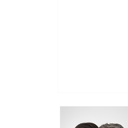
Capitale-Nationale
Centre-
Mauricie
Montérégie
M
Outaouais
Estrie
Chaud