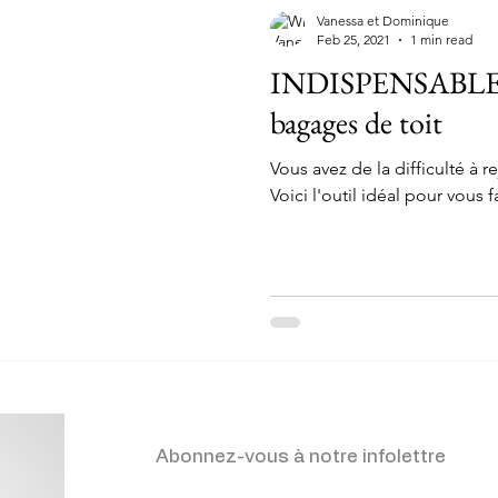
du-Québec
Côte-Nord et Basse-Côte-Nord
Gaspésie
Vanessa et Dominique
Feb 25, 2021
1 min read
INDISPENSABLE po
ontréal
Saguenay-Lac-Saint-Jean
Produits
Conseils
bagages de toit
Vous avez de la difficulté à r
ière-Appalaches
Abonnez-vous à notre infolettre