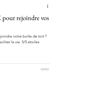
Lanaudière
ur rejoindre vos
Journal de bord
ejoindre votre boîte de toit ?
Voici l'outil idéal pour vous faciliter la vie. 5/5 étoiles