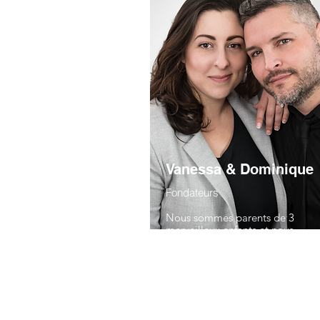
Vanessa & Dominique
Fondateurs
Nous sommes parents de 3
merveilleux enfants et nous
parcourons le Québec, en famill
en couple, à la recherche de
découvertes et d'aventure.