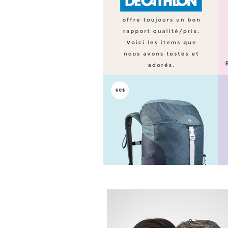
Capitale-Nationale
Centre-
Mauricie
Montérégie
M
Outaouais
Estrie
Chaud