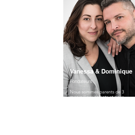
Vanessa & Dominique
Fondateurs
Nous sommes parents de 3
merveilleux enfants et nous
parcourons le Québec, en famill
en couple, à la recherche de
découvertes et d'aventure.