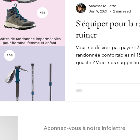
du-Québec
Côte-Nord et Basse-Côte-Nord
Gaspésie
Vanessa Millette
Jun 9, 2021
2 min read
S'équiper pour la 
ontréal
Saguenay-Lac-Saint-Jean
Produits
Conseils
ruiner
Vous ne désirez pas payer 1
ière-Appalaches
randonnée confortables ni 1
qualité ? Voici nos suggestio
Abonnez-vous à notre infolettre