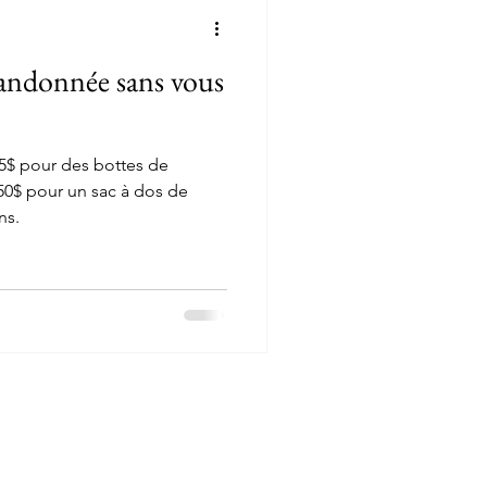
Lanaudière
randonnée sans vous
Journal de bord
75$ pour des bottes de
50$ pour un sac à dos de
ns.