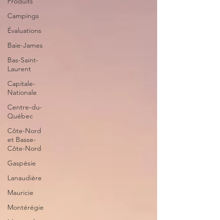
Produits
Campings
Évaluations
Baie-James
Bas-Saint-
Laurent
Capitale-
Nationale
Centre-du-
Québec
Côte-Nord
et Basse-
Côte-Nord
Gaspésie
Lanaudière
Mauricie
Montérégie